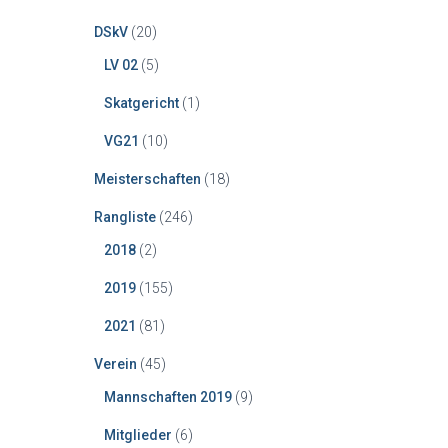
a
DSkV
(20)
c
h
LV 02
(5)
:
Skatgericht
(1)
VG21
(10)
Meisterschaften
(18)
Rangliste
(246)
2018
(2)
2019
(155)
2021
(81)
Verein
(45)
Mannschaften 2019
(9)
Mitglieder
(6)