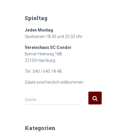
Spieltag
Jeden Montag
Spielserien 18:30 und 20:50 Uhr
Vereinshaus SC Condor
Berner Heerweg 188
22159 Hamburg
Tel.: 040 / 645 18 48
Gäste sind herzlich willkommen
S
Suche …
u
c
h
e
Kategorien
n