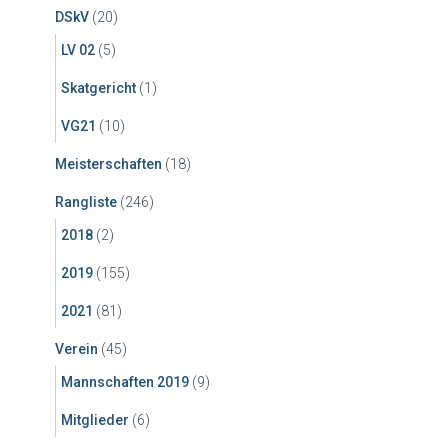
DSkV
(20)
c
h
LV 02
(5)
:
Skatgericht
(1)
VG21
(10)
Meisterschaften
(18)
Rangliste
(246)
2018
(2)
2019
(155)
2021
(81)
Verein
(45)
Mannschaften 2019
(9)
Mitglieder
(6)