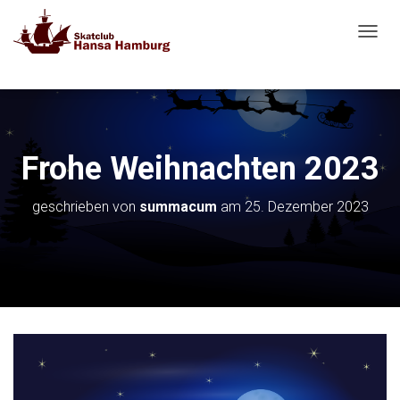
N
A
V
I
G
A
T
Frohe Weihnachten 2023
I
O
N
geschrieben von
summacum
am
25. Dezember 2023
U
M
S
C
H
A
L
T
E
N