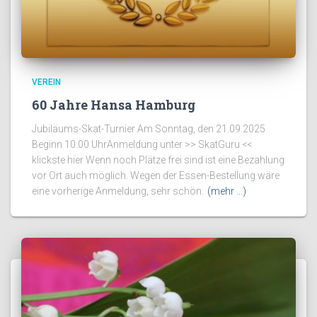
VEREIN
60 Jahre Hansa Hamburg
Jubiläums-Skat-Turnier Am Sonntag, den 21.09.2025
Beginn 10:00 UhrAnmeldung unter >> SkatGuru <<
klickste hier Wenn noch Plätze frei sind ist eine Bezahlung
vor Ort auch möglich. Wegen der Essen-Bestellung wäre
eine vorherige Anmeldung, sehr schön.
(mehr …)