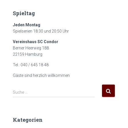
Spieltag
Jeden Montag
Spielserien 18:30 und 20:50 Uhr
Vereinshaus SC Condor
Berner Heerweg 188
22159 Hamburg
Tel.: 040 / 645 18 48
Gäste sind herzlich willkommen
S
Suche …
u
c
h
e
Kategorien
n
a